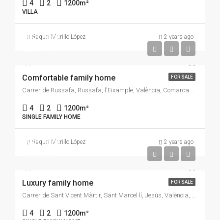
4
2
1200
m²
VILLA
550.000€
Raquel Murillo López
2 years ago
2.300€/m2
Comfortable family home
FOR SALE
Carrer de Russafa, Russafa, l'Eixample, València, Comarca de València, València / Valencia, Comunitat Valenciana, 46004, España
4
2
1200
m²
SINGLE FAMILY HOME
670.000€
Raquel Murillo López
2 years ago
6.500€/m2
Luxury family home
FOR SALE
Carrer de Sant Vicent Màrtir, Sant Marcel·lí, Jesús, València, Comarca de València, València / Valencia, Comunitat Valenciana, 46017, España
4
2
1200
m²