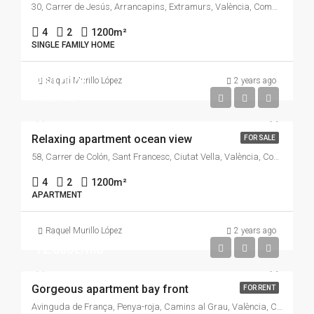
30, Carrer de Jesús, Arrancapins, Extramurs, València, Comarca de València, València / Valencia, Comunitat Valenciana, 46007, España
4
2
1200
m²
SINGLE FAMILY HOME
250.000€
Raquel Murillo López
2 years ago
2.300€/m2
Relaxing apartment ocean view
FOR SALE
58, Carrer de Colón, Sant Francesc, Ciutat Vella, València, Comarca de València, València / Valencia, Comunitat Valenciana, 46004, España
4
2
1200
m²
APARTMENT
Raquel Murillo López
2 years ago
12.000€/mo
Gorgeous apartment bay front
FOR RENT
Avinguda de França, Penya-roja, Camins al Grau, València, Comarca de València, València / Valencia, Comunitat Valenciana, 46023, España