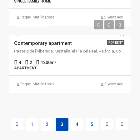
SINGLE FAMILY HOME
Raquel Murillo López
2 years ago
16.000€/mo
Contemporary apartment
FOR RENT
Passeig de l'Albereda, Mestalla, el Pla del Real, València, Comarca de València, València / Valencia, Comunitat Valenciana, 46005, España
4
2
1200
m²
APARTMENT
Raquel Murillo López
2 years ago
1
2
3
4
5