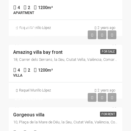
4
2
1200
m²
APARTMENT
990.000€
Raquel Murillo López
2 years ago
31.000€/m2
Amazing villa bay front
FOR SALE
18, Carrer dels Serrans, la Seu, Ciutat Vella, València, Comarca de València, València / Valencia, Comunitat Valenciana, 46003, España
4
2
1200
m²
VILLA
Raquel Murillo López
2 years ago
25.000€/mo
Gorgeous villa
FOR RENT
10, Plaça de la Mare de Déu, la Seu, Ciutat Vella, València, Comarca de València, València / Valencia, Comunitat Valenciana, 46003, España