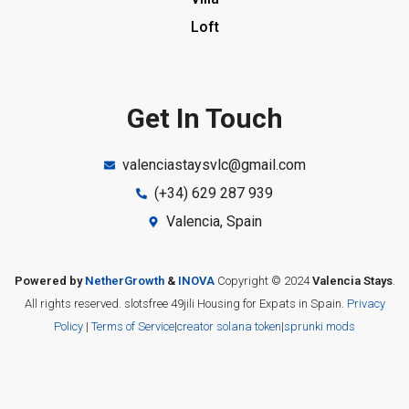
Loft
Get In Touch
valenciastaysvlc@gmail.com
(+34) 629 287 939
Valencia, Spain
Powered by
NetherGrowth
&
INOVA
Copyright © 2024
Valencia Stays
.
All rights reserved.
slotsfree
49jili
Housing for Expats in Spain.
Privacy
Policy
|
Terms of Service
|
creator solana token
|
sprunki mods