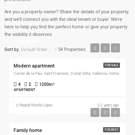
Are you a property owner? Share the details of your property,
and we’ll connect you with the ideal tenant or buyer. We’re
here to help you find the perfect home or give your property
the visibility it deserves.
450.000€
2.800€/m2
Sort by:
54 Properties
Default Order
Modern apartment
FOR SALE
Carrer de la Pau, Sant Francesc, Ciutat Vella, València, Comarca de València, València / Valencia, Comunitat Valenciana, 46002, España
4
2
1200
m²
APARTMENT
Raquel Murillo López
2 years ago
11.500€/mo
Family home
FOR RENT