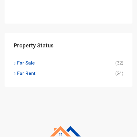
SALE
FEATURED
FOR RENT
FEA
Property Status
For Sale
(32)
For Rent
(24)