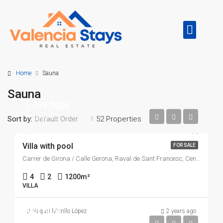
Home
Sauna
Sauna
1.599.000€
15.000€/m2
Sort by:
52 Properties
Default Order
Villa with pool
FOR SALE
Carrer de Girona / Calle Gerona, Raval de Sant Francesc, Centro, Alacant / Alicante, l'Alacantí, Alacant / Alicante, Comunitat Valenciana, 03001, España
4
2
1200
m²
VILLA
670.000€
Raquel Murillo López
2 years ago