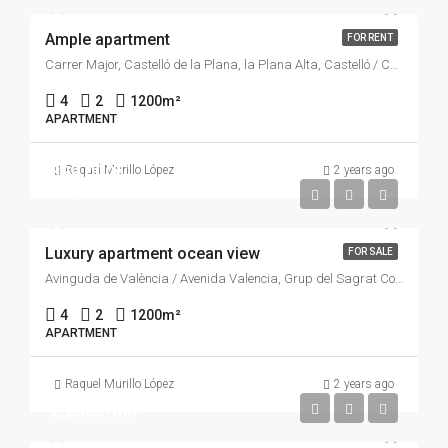
Ample apartment
FOR RENT
Carrer Major, Castelló de la Plana, la Plana Alta, Castelló / Castellón, Comunitat Valenciana, 12001, España
4
2
1200
m²
APARTMENT
899.000€
Raquel Murillo López
2 years ago
7.600€/m2
Luxury apartment ocean view
FOR SALE
Avinguda de València / Avenida Valencia, Grup del Sagrat Cor, Grup Sant Bernat, Castelló de la Plana, la Plana Alta, Castelló / Castellón, Comunitat Valenciana, 12006, España
4
2
1200
m²
APARTMENT
Raquel Murillo López
2 years ago
2.200€/mo