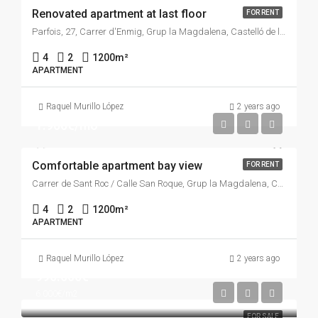
Renovated apartment at last floor
FOR RENT
Parfois, 27, Carrer d'Enmig, Grup la Magdalena, Castelló de la Plana, la Plana Alta, Castelló / Castellón, Comunitat Valenciana, 12001, España
4
2
1200
m²
APARTMENT
Raquel Murillo López
2 years ago
1.900€/mo
Comfortable apartment bay view
FOR RENT
Carrer de Sant Roc / Calle San Roque, Grup la Magdalena, Castelló de la Plana, la Plana Alta, Castelló / Castellón, Comunitat Valenciana, 12080, España
4
2
1200
m²
APARTMENT
Raquel Murillo López
2 years ago
990.000€
6.000€/m2
FOR SALE