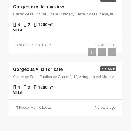
Gorgeous villa bay view
Carrer de la Trinitat / Calle Trinidad, Castelló de la Plana, la Plana Alta, Castelló / Castellón, Comunitat Valenciana, 12002, España
4
2
1200
m²
VILLA
880.000€
Raquel Murillo López
2 years ago
6.700€/m2
Gorgeous villa for sale
FOR SALE
Centre de Salut Pública de Castelló, 12, Avinguda del Mar / Avenida del Mar, Castelló de la Plana, la Plana Alta, Castelló / Castellón, Comunitat Valenciana, 12003, España
4
2
1200
m²
VILLA
Raquel Murillo López
2 years ago