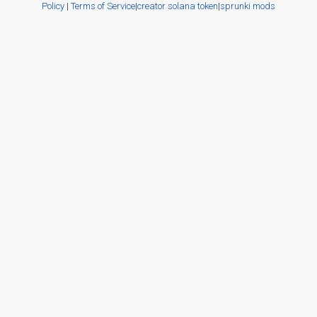
Policy
|
Terms of Service
|
creator solana token
|
sprunki mods